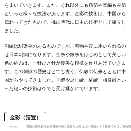
をまいていきます。また、それ以外にも摺箔や真綿もみ箔
といった様々な技法があります。金彩の技術は、中国から
伝わってきたもので、桃山時代に日本の技術として確立し
ました。
刺繍は馴染みのあるものですが、着物や帯に用いられるの
は日本刺繍になります。金糸や銀糸をはじめとして美しい
色の絹糸は、一針ひと針が優美な模様を作りあげていきま
す。この刺繍の歴史はとても古く、仏教の伝来とともに中
国からやってきました。平縫や返し縫、駒縫、相良縫とい
った縫いの技術は今でも受け継がれています。
金彩（箔置）
ホーム
着物の買取相場を知る
着物を高く売るために
売れない着物って？
失敗できない着物買