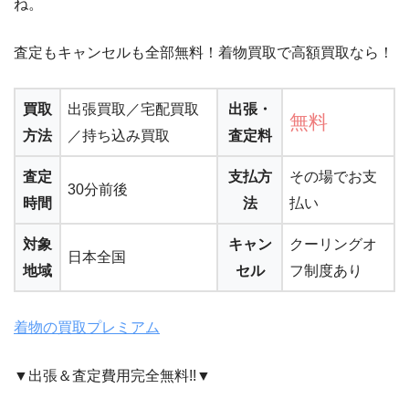
ね。
査定もキャンセルも全部無料！着物買取で高額買取なら！
買取
出張買取／宅配買取
出張・
無料
方法
／持ち込み買取
査定料
査定
支払方
その場でお支
30分前後
時間
法
払い
対象
キャン
クーリングオ
日本全国
地域
セル
フ制度あり
着物の買取プレミアム
▼出張＆査定費用完全無料!!▼