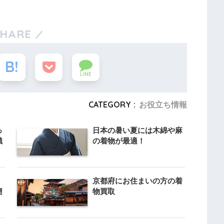
SHARE
LINE
CATEGORY :
お役立ち情報
っ
日本の暑い夏には木綿や麻
識
の着物が最適！
京都府にお住まいの方の着
簡
物買取