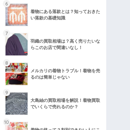
6
着物にある落款とは？知っておきた
い落款の基礎知識
7
羽織の買取相場は？高く売りたいな
らこのお店で間違いなし！
8
メルカリの着物トラブル！着物を売
るのは簡単じゃない
9
大島紬の買取相場を解説！着物買取
でいくらで売れるのか？
10
着物の格って？判別できない人にこ