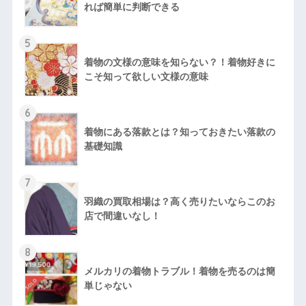
れば簡単に判断できる
5
着物の文様の意味を知らない？！着物好きに
こそ知って欲しい文様の意味
6
着物にある落款とは？知っておきたい落款の
基礎知識
7
羽織の買取相場は？高く売りたいならこのお
店で間違いなし！
8
メルカリの着物トラブル！着物を売るのは簡
単じゃない