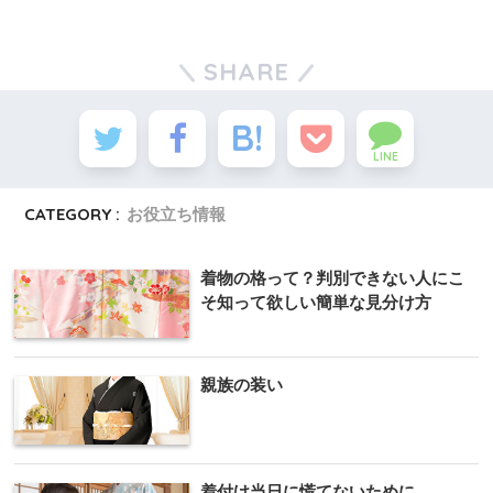
SHARE
LINE
CATEGORY :
お役立ち情報
着物の格って？判別できない人にこ
そ知って欲しい簡単な見分け方
親族の装い
着付け当日に慌てないために